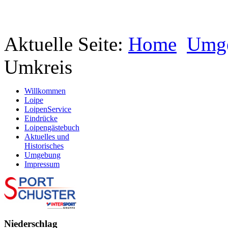
Aktuelle Seite:
Home
Umg
Umkreis
Willkommen
Loipe
LoipenService
Eindrücke
Loipengästebuch
Aktuelles und
Historisches
Umgebung
Impressum
Niederschlag