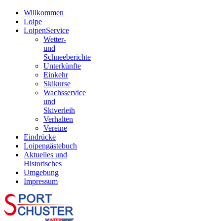
Willkommen
Loipe
LoipenService
Wetter-
und
Schneeberichte
Unterkünfte
Einkehr
Skikurse
Wachsservice
und
Skiverleih
Verhalten
Vereine
Eindrücke
Loipengästebuch
Aktuelles und
Historisches
Umgebung
Impressum