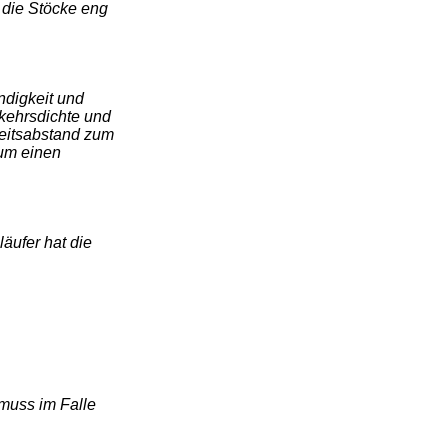
die Stöcke eng
ndigkeit und
kehrsdichte und
eitsabstand zum
 um einen
läufer hat die
 muss im Falle