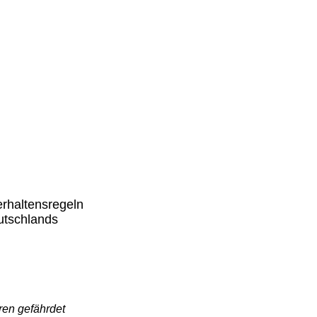
erhaltensregeln
utschlands
ren gefährdet